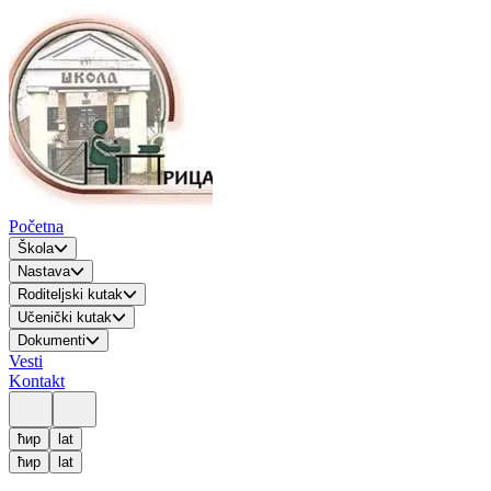
Početna
Škola
Nastava
Roditeljski kutak
Učenički kutak
Dokumenti
Vesti
Kontakt
ћир
lat
ћир
lat