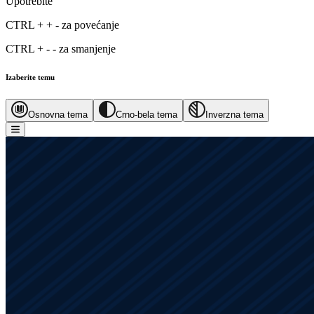
Upotrebite
CTRL
+
+
-
za povećanje
CTRL
+
-
-
za smanjenje
Izaberite temu
Osnovna tema
Crno-bela tema
Inverzna tema