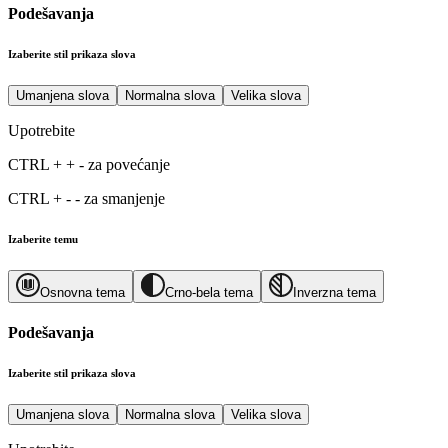
Podešavanja
Izaberite stil prikaza slova
Umanjena slova
Normalna slova
Velika slova
Upotrebite
CTRL
+
+
-
za povećanje
CTRL
+
-
-
za smanjenje
Izaberite temu
Osnovna tema
Crno-bela tema
Inverzna tema
Podešavanja
Izaberite stil prikaza slova
Umanjena slova
Normalna slova
Velika slova