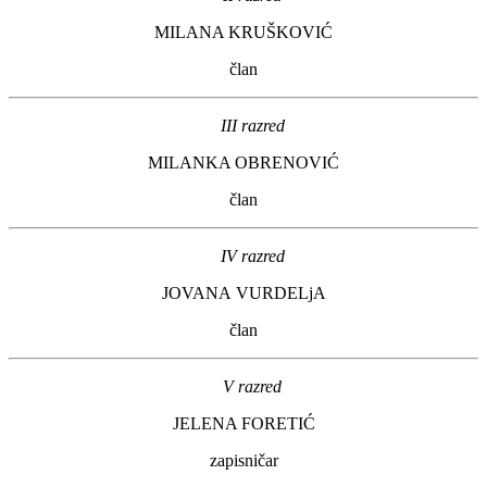
MILANA KRUŠKOVIĆ
član
III razred
MILANKA OBRENOVIĆ
član
IV razred
JOVANA VURDELjA
član
V razred
JELENA FORETIĆ
zapisničar