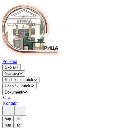
Početna
Škola
Nastava
Roditeljski kutak
Učenički kutak
Dokumenti
Vesti
Kontakt
ћир
lat
ћир
lat