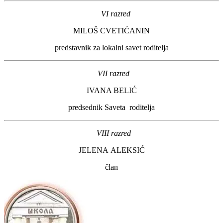
VI razred
MILOŠ CVETIĆANIN
predstavnik za lokalni savet roditelja
VII razred
IVANA BELIĆ
predsednik Saveta roditelja
VIII razred
JELENA ALEKSIĆ
član