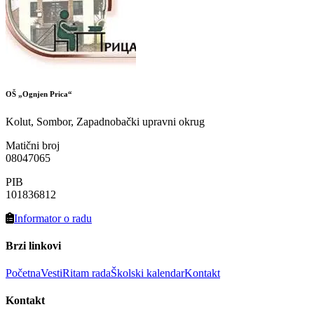
OŠ „Ognjen Prica“
Kolut, Sombor, Zapadnobački upravni okrug
Matični broj
08047065
PIB
101836812
Informator o radu
Brzi linkovi
Početna
Vesti
Ritam rada
Školski kalendar
Kontakt
Kontakt