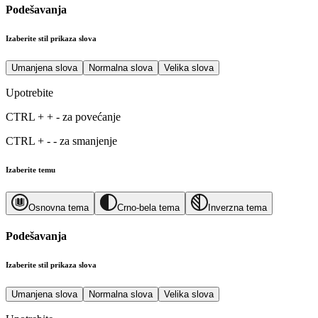
Podešavanja
Izaberite stil prikaza slova
Umanjena slova
Normalna slova
Velika slova
Upotrebite
CTRL
+
+
-
za povećanje
CTRL
+
-
-
za smanjenje
Izaberite temu
Osnovna tema
Crno-bela tema
Inverzna tema
Podešavanja
Izaberite stil prikaza slova
Umanjena slova
Normalna slova
Velika slova