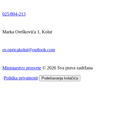
025/804-213
Marka Oreškovića 1, Kolut
os.opricakolut@outlook.com
Ministarstvo prosvete
©
2026
Sva prava zadržana
·
Politika privatnosti
·
Podešavanja kolačića