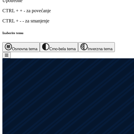
Upotrebite
CTRL
+
+
-
za povećanje
CTRL
+
-
-
za smanjenje
Izaberite temu
Osnovna tema
Crno-bela tema
Inverzna tema