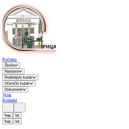
Početna
Škola
Nastava
Roditeljski kutak
Učenički kutak
Dokumenti
Vesti
Kontakt
ћир
lat
ћир
lat