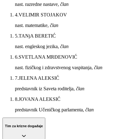
nast. razredne nastave,
član
4
.
VELIMIR STOJAKOV
nast. matematike,
član
5
.
TANjA BERETIĆ
nast. engleskog jezika,
član
6
.
SVETLANA MRĐENOVIĆ
nast. fizičkog i zdravstvenog vaspitanja,
član
7
.
JELENA ALEKSIĆ
predstavnik iz Saveta roditelja,
član
8
.
JOVANA ALEKSIĆ
predstavnik Učeničkog parlamenta,
član
Tim za krizne događaje