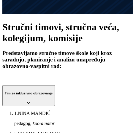
Stručni timovi, stručna veća,
kolegijum, komisije
Predstavljamo stručne timove škole koji kroz
saradnju, planiranje i analizu unapređuju
obrazovno-vaspitni rad:
Tim za inkluzivno obrazovanje
1
.
NINA MANDIĆ
pedagog,
koordinator