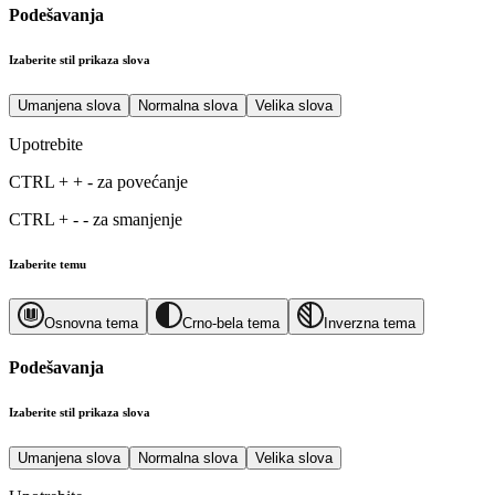
Podešavanja
Izaberite stil prikaza slova
Umanjena slova
Normalna slova
Velika slova
Upotrebite
CTRL
+
+
-
za povećanje
CTRL
+
-
-
za smanjenje
Izaberite temu
Osnovna tema
Crno-bela tema
Inverzna tema
Podešavanja
Izaberite stil prikaza slova
Umanjena slova
Normalna slova
Velika slova