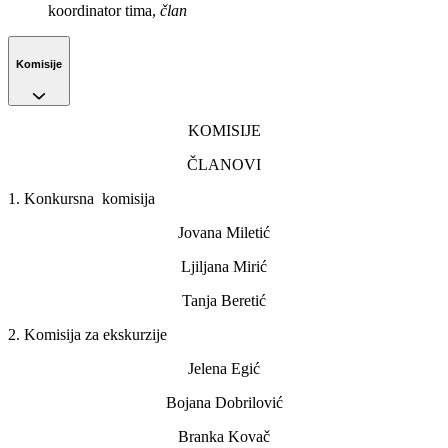
koordinator tima,
član
Komisije
KOMISIJE
ČLANOVI
1
.
Konkursna komisija
Jovana Miletić
Ljiljana Mirić
Tanja Beretić
2
.
Komisija za ekskurzije
Jelena Egić
Bojana Dobrilović
Branka Kovač