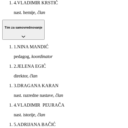
4
.
VLADIMIR KRSTIĆ
nast. hemije,
član
Tim za samovrednovanje
1
.
NINA MANDIĆ
pedagog,
koordinator
2
.
JELENA EGIĆ
direktor,
član
3
.
DRAGANA KARAN
nast. razredne nastave,
član
4
.
VLADIMIR PEURAČA
nast. istorije,
član
5
.
ADRIJANA BAČIĆ