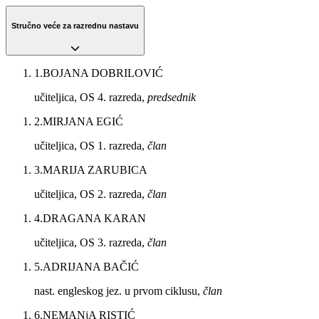
Stručno veće za razrednu nastavu
1
.
BOJANA DOBRILOVIĆ
učiteljica, OS 4. razreda,
predsednik
2
.
MIRJANA EGIĆ
učiteljica, OS 1. razreda,
član
3
.
MARIJA ZARUBICA
učiteljica, OS 2. razreda,
član
4
.
DRAGANA KARAN
učiteljica, OS 3. razreda,
član
5
.
ADRIJANA BAČIĆ
nast. engleskog jez. u prvom ciklusu,
član
6
.
NEMANjA RISTIĆ