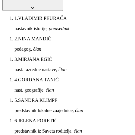
1
.
VLADIMIR PEURAČA
nastavnik istorije,
predsednik
2
.
NINA MANDIĆ
pedagog,
član
3
.
MIRJANA EGIĆ
nast. razredne nastave,
član
4
.
GORDANA TANIĆ
nast. geografije,
član
5
.
SANDRA KLIMPF
predstavnik lokalne zaajednice,
član
6
.
JELENA FORETIĆ
predstavnik iz Saveta roditelja,
član