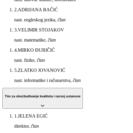
2
.
ADRIJANA BAČIĆ
nast. engleskog jezika,
član
3
.
VELIMIR STOJAKOV
nast. matematike,
član
4
.
MIRKO ĐURIČIĆ
nast. fizike,
član
5
.
ZLATKO JOVANOVIĆ
nast. informatike i računarstva,
član
Tim za obezbeđivanje kvaliteta i razvoj ustanove
1
.
JELENA EGIĆ
direktor,
član