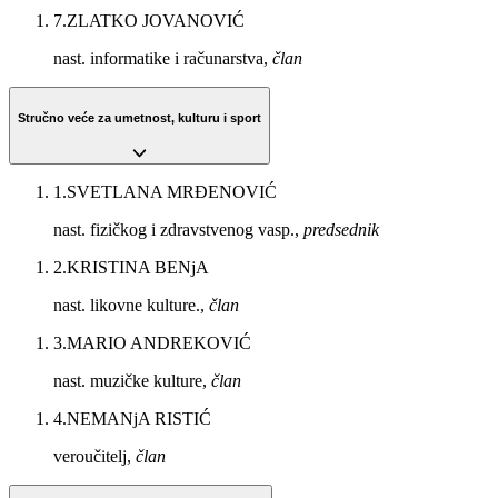
7
.
ZLATKO JOVANOVIĆ
nast. informatike i računarstva,
član
Stručno veće za umetnost, kulturu i sport
1
.
SVETLANA MRĐENOVIĆ
nast. fizičkog i zdravstvenog vasp.,
predsednik
2
.
KRISTINA BENjA
nast. likovne kulture.,
član
3
.
MARIO ANDREKOVIĆ
nast. muzičke kulture,
član
4
.
NEMANjA RISTIĆ
veroučitelj,
član