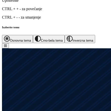
Upotrebite
CTRL
+
+
-
za povećanje
CTRL
+
-
-
za smanjenje
Izaberite temu
Osnovna tema
Crno-bela tema
Inverzna tema