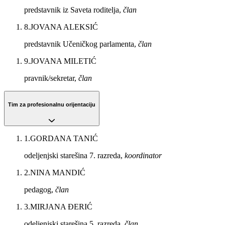
predstavnik iz Saveta roditelja,
član
8
.
JOVANA ALEKSIĆ
predstavnik Učeničkog parlamenta,
član
9
.
JOVANA MILETIĆ
pravnik/sekretar,
član
Tim za profesionalnu orijentaciju
1
.
GORDANA TANIĆ
odeljenjski starešina 7. razreda,
koordinator
2
.
NINA MANDIĆ
pedagog,
član
3
.
MIRJANA ĐERIĆ
odeljenjski starešina 5. razreda,
član