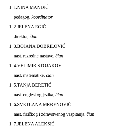
1
.
NINA MANDIĆ
pedagog,
koordinator
2
.
JELENA EGIĆ
direktor,
član
3
.
BOJANA DOBRILOVIĆ
nast. razredne nastave,
član
4
.
VELIMIR STOJAKOV
nast. matematike,
član
5
.
TANjA BERETIĆ
nast. engleskog jezika,
član
6
.
SVETLANA MRĐENOVIĆ
nast. fizičkog i zdravstvenog vaspitanja,
član
7
.
JELENA ALEKSIĆ