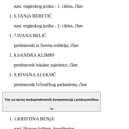
nast. engleskog jezika - 1. ciklus,
član
6
.
TANjA BERETIĆ
nast. engleskog jezika - 2. ciklus,
član
7
.
IVANA BELIĆ
predstavnik iz Saveta roditelja,
član
8
.
SANDRA KLIMPF
predstavnik lokalne zajednice,
član
9
.
JOVANA ALEKSIĆ
predstavnik Učeničkog parlamenta,
član
Tim za razvoj međupredmetnih kompetencija i preduzetništva
1
.
KRISTINA BENjA
nast. likovne kulture,
koordinator