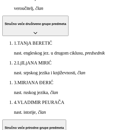
veroučitelj,
član
Stručno veće društvene grupe predmeta
1
.
TANjA BERETIĆ
nast. engleskog jez. u drugom ciklusu,
predsednik
2
.
LjILjANA MIRIĆ
nast. srpskog jezika i književnosti,
član
3
.
MIRJANA ĐERIĆ
nast. ruskog jezika,
član
4
.
VLADIMIR PEURAČA
nast. istorije,
član
Stručno veće prirodne grupe predmeta