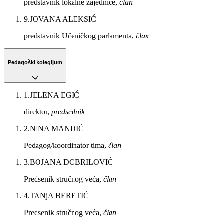
predstavnik lokalne zajednice,
član
9
.
JOVANA ALEKSIĆ
predstavnik Učeničkog parlamenta,
član
Pedagoški kolegijum
1
.
JELENA EGIĆ
direktor,
predsednik
2
.
NINA MANDIĆ
Pedagog/koordinator tima,
član
3
.
BOJANA DOBRILOVIĆ
Predsenik stručnog veća,
član
4
.
TANjA BERETIĆ
Predsenik stručnog veća,
član