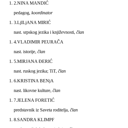
2
.
NINA MANDIĆ
pedagog,
koordinator
3
.
LjILjANA MIRIĆ
nast. srpskog jezika i književnosti,
član
4
.
VLADIMIR PEURAČA
nast. istorije,
član
5
.
MIRJANA ĐERIĆ
nast. ruskog jezika; TiT,
član
6
.
KRISTINA BENjA
nast. likovne kulture,
član
7
.
JELENA FORETIĆ
predstavnik iz Saveta roditelja,
član
8
.
SANDRA KLIMPF