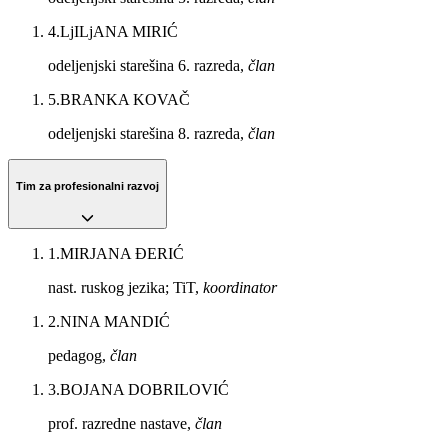
4
.
LjILjANA MIRIĆ
odeljenjski starešina 6. razreda,
član
5
.
BRANKA KOVAČ
odeljenjski starešina 8. razreda,
član
Tim za profesionalni razvoj
1
.
MIRJANA ĐERIĆ
nast. ruskog jezika; TiT,
koordinator
2
.
NINA MANDIĆ
pedagog,
član
3
.
BOJANA DOBRILOVIĆ
prof. razredne nastave,
član