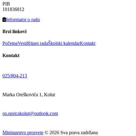
PIB
101836812
Informator o radu
Brzi linkovi
Početna
Vesti
Ritam rada
Školski kalendar
Kontakt
Kontakt
025/804-213
Marka Oreškovića 1, Kolut
os.opricakolut@outlook.com
Ministarstvo prosvete
©
2026
Sva prava zadržana