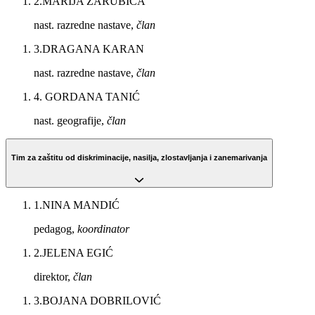
2
.
MARIJA ZARUBICA
nast. razredne nastave,
član
3
.
DRAGANA KARAN
nast. razredne nastave,
član
4
.
GORDANA TANIĆ
nast. geografije,
član
Tim za zaštitu od diskriminacije, nasilja, zlostavljanja i zanemarivanja
1
.
NINA MANDIĆ
pedagog,
koordinator
2
.
JELENA EGIĆ
direktor,
član
3
.
BOJANA DOBRILOVIĆ