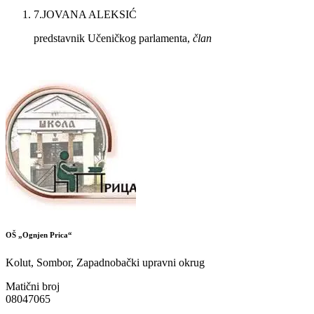
7
.
JOVANA ALEKSIĆ
predstavnik Učeničkog parlamenta,
član
OŠ „Ognjen Prica“
Kolut, Sombor, Zapadnobački upravni okrug
Matični broj
08047065