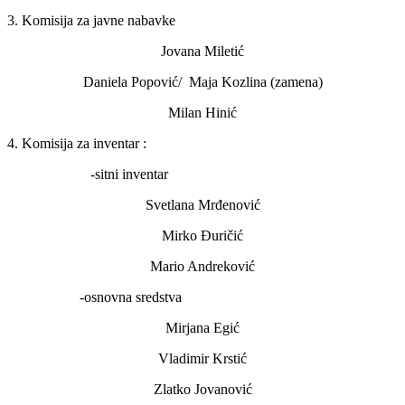
3
.
Komisija za javne nabavke
Jovana Miletić
Daniela Popović/ Maja Kozlina (zamena)
Milan Hinić
4
.
Komisija za inventar
:
-sitni inventar
Svetlana Mrđenović
Mirko Đuričić
Mario Andreković
-osnovna sredstva
Mirjana Egić
Vladimir Krstić
Zlatko Jovanović