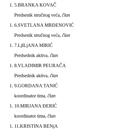
5
.
BRANKA KOVAČ
Predsenik stručnog veća,
član
6
.
SVETLANA MRĐENOVIĆ
Predsenik stručnog veća,
član
7
.
LjILjANA MIRIĆ
Predsednik aktiva,
član
8
.
VLADIMIR PEURAČA
Predsednik aktiva,
član
9
.
GORDANA TANIĆ
koordinator tima,
član
10
.
MIRJANA ĐERIĆ
koordinator tima,
član
11
.
KRISTINA BENjA