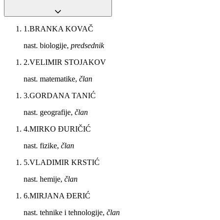
1
.
BRANKA KOVAČ
nast. biologije,
predsednik
2
.
VELIMIR STOJAKOV
nast. matematike,
član
3
.
GORDANA TANIĆ
nast. geografije,
član
4
.
MIRKO ĐURIČIĆ
nast. fizike,
član
5
.
VLADIMIR KRSTIĆ
nast. hemije,
član
6
.
MIRJANA ĐERIĆ
nast. tehnike i tehnologije,
član