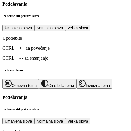
Podešavanja
Izaberite stil prikaza slova
Umanjena slova
Normalna slova
Velika slova
Upotrebite
CTRL
+
+
-
za povećanje
CTRL
+
-
-
za smanjenje
Izaberite temu
Osnovna tema
Crno-bela tema
Inverzna tema
Podešavanja
Izaberite stil prikaza slova
Umanjena slova
Normalna slova
Velika slova