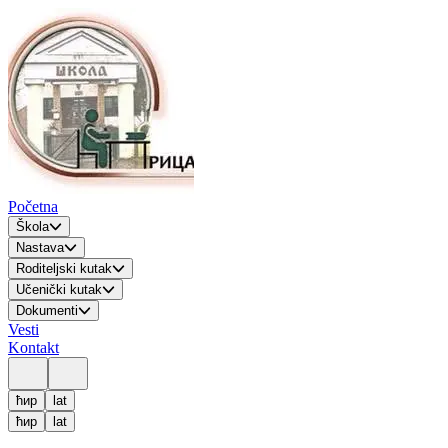
Početna
Škola
Nastava
Roditeljski kutak
Učenički kutak
Dokumenti
Vesti
Kontakt
ћир
lat
ћир
lat