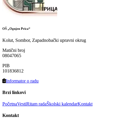
OŠ „Ognjen Prica“
Kolut, Sombor, Zapadnobački upravni okrug
Matični broj
08047065
PIB
101836812
Informator o radu
Brzi linkovi
Početna
Vesti
Ritam rada
Školski kalendar
Kontakt
Kontakt