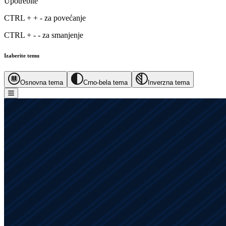
Upotrebite
CTRL
+
+
-
za povećanje
CTRL
+
-
-
za smanjenje
Izaberite temu
Osnovna tema
Crno-bela tema
Inverzna tema