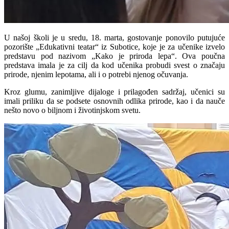
U našoj školi je u sredu, 18. marta, gostovanje ponovilo putujuće
pozorište „
Edukativni teatar
“ iz Subotice, koje je za učenike izvelo
predstavu pod nazivom „
Kako je priroda lepa
“. Ova poučna
predstava imala je za cilj da kod učenika probudi svest o značaju
prirode, njenim lepotama, ali i o potrebi njenog očuvanja.
Kroz glumu, zanimljive dijaloge i prilagođen sadržaj, učenici su
imali priliku da se podsete osnovnih odlika prirode, kao i da nauče
nešto novo o biljnom i životinjskom svetu.