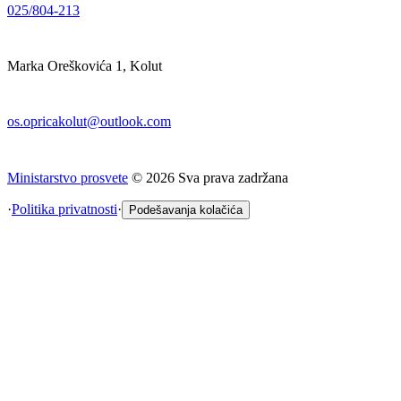
025/804-213
Marka Oreškovića 1, Kolut
os.opricakolut@outlook.com
Ministarstvo prosvete
©
2026
Sva prava zadržana
·
Politika privatnosti
·
Podešavanja kolačića