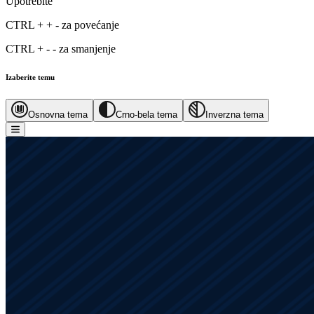
Upotrebite
CTRL
+
+
-
za povećanje
CTRL
+
-
-
za smanjenje
Izaberite temu
Osnovna tema
Crno-bela tema
Inverzna tema