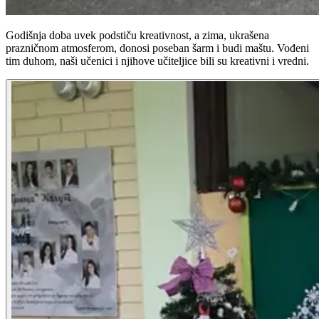
Godišnja doba uvek podstiču kreativnost, a zima, ukrašena
prazničnom atmosferom, donosi poseban šarm i budi maštu. Vođeni
tim duhom, naši učenici i njihove učiteljice bili su kreativni i vredni.