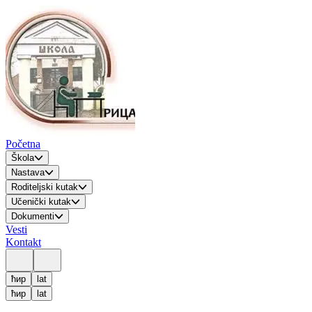
Početna
Škola
Nastava
Roditeljski kutak
Učenički kutak
Dokumenti
Vesti
Kontakt
ћир
lat
ћир
lat