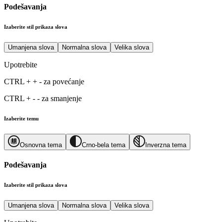
Podešavanja
Izaberite stil prikaza slova
Umanjena slova
Normalna slova
Velika slova
Upotrebite
CTRL
+
+
-
za povećanje
CTRL
+
-
-
za smanjenje
Izaberite temu
Osnovna tema
Crno-bela tema
Inverzna tema
Podešavanja
Izaberite stil prikaza slova
Umanjena slova
Normalna slova
Velika slova