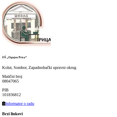
OŠ „Ognjen Prica“
Kolut, Sombor, Zapadnobački upravni okrug
Matični broj
08047065
PIB
101836812
Informator o radu
Brzi linkovi