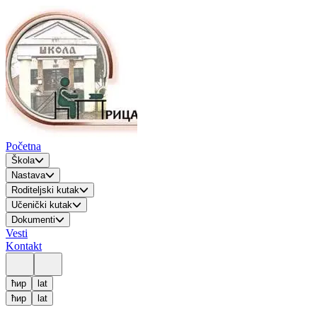
Početna
Škola
Nastava
Roditeljski kutak
Učenički kutak
Dokumenti
Vesti
Kontakt
ћир
lat
ћир
lat