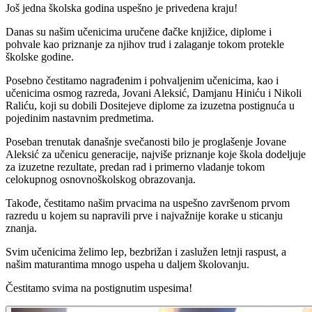
Još jedna školska godina uspešno je privedena kraju!
Danas su našim učenicima uručene đačke knjižice, diplome i
pohvale kao priznanje za njihov trud i zalaganje tokom protekle
školske godine.
Posebno čestitamo nagrađenim i pohvaljenim učenicima, kao i
učenicima osmog razreda, Jovani Aleksić, Damjanu Hiniću i Nikoli
Raliću, koji su dobili Dositejeve diplome za izuzetna postignuća u
pojedinim nastavnim predmetima.
Poseban trenutak današnje svečanosti bilo je proglašenje Jovane
Aleksić za učenicu generacije, najviše priznanje koje škola dodeljuje
za izuzetne rezultate, predan rad i primerno vladanje tokom
celokupnog osnovnoškolskog obrazovanja.
Takođe, čestitamo našim prvacima na uspešno završenom prvom
razredu u kojem su napravili prve i najvažnije korake u sticanju
znanja.
Svim učenicima želimo lep, bezbrižan i zaslužen letnji raspust, a
našim maturantima mnogo uspeha u daljem školovanju.
Čestitamo svima na postignutim uspesima!