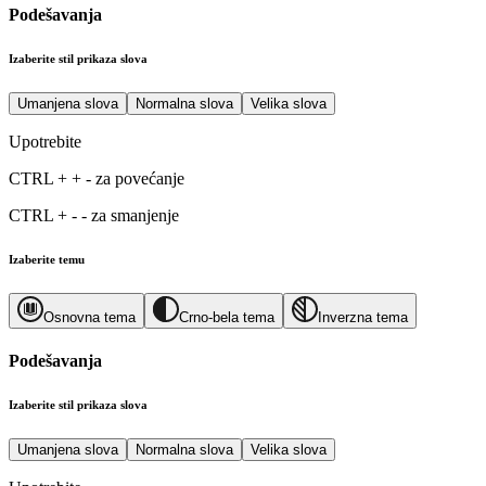
Podešavanja
Izaberite stil prikaza slova
Umanjena slova
Normalna slova
Velika slova
Upotrebite
CTRL
+
+
-
za povećanje
CTRL
+
-
-
za smanjenje
Izaberite temu
Osnovna tema
Crno-bela tema
Inverzna tema
Podešavanja
Izaberite stil prikaza slova
Umanjena slova
Normalna slova
Velika slova