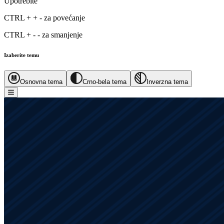
Upotrebite
CTRL
+
+
-
za povećanje
CTRL
+
-
-
za smanjenje
Izaberite temu
Osnovna tema
Crno-bela tema
Inverzna tema