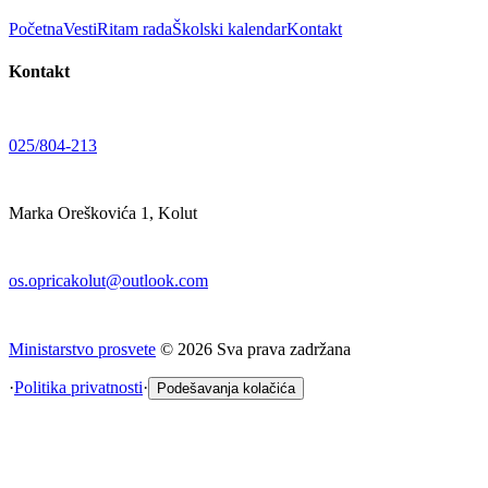
Početna
Vesti
Ritam rada
Školski kalendar
Kontakt
Kontakt
025/804-213
Marka Oreškovića 1, Kolut
os.opricakolut@outlook.com
Ministarstvo prosvete
©
2026
Sva prava zadržana
·
Politika privatnosti
·
Podešavanja kolačića