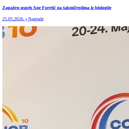
Zapažen uspeh Ane Foretić na takmičenjima iz biologije
25.05.2026.
•
Nagrade