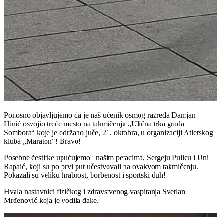
Ponosno objavljujemo da je naš učenik osmog razreda Damjan
Hinić osvojio treće mesto na takmičenju „Ulična trka grada
Sombora“ koje je održano juče, 21. oktobra, u organizaciji Atletskog
kluba „Maraton“! Bravo!
Posebne čestitke upućujemo i našim petacima, Sergeju Puliću i Uni
Rapaić, koji su po prvi put učestvovali na ovakvom takmičenju.
Pokazali su veliku hrabrost, borbenost i sportski duh!
Hvala nastavnici fizičkog i zdravstvenog vaspitanja Svetlani
Mrđenović koja je vodila đake.