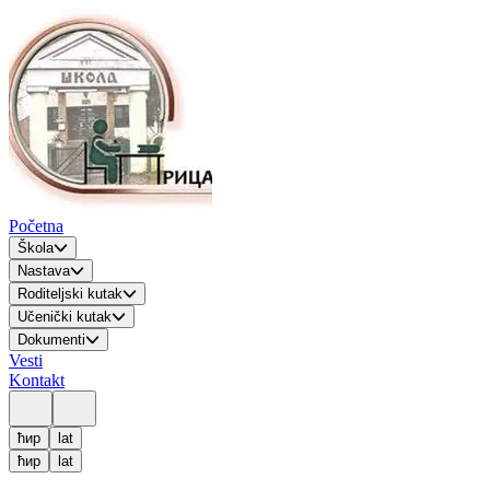
Početna
Škola
Nastava
Roditeljski kutak
Učenički kutak
Dokumenti
Vesti
Kontakt
ћир
lat
ћир
lat