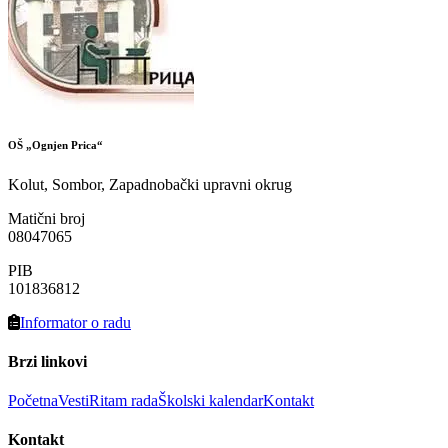
OŠ „Ognjen Prica“
Kolut, Sombor, Zapadnobački upravni okrug
Matični broj
08047065
PIB
101836812
Informator o radu
Brzi linkovi
Početna
Vesti
Ritam rada
Školski kalendar
Kontakt
Kontakt