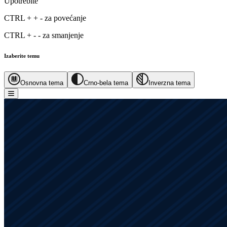
Upotrebite
CTRL
+
+
-
za povećanje
CTRL
+
-
-
za smanjenje
Izaberite temu
Osnovna tema
Crno-bela tema
Inverzna tema