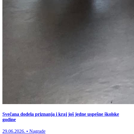
Svečana dodela priznanja i kraj još jedne uspešne školske
godine
29.06.2026.
•
Nagrade