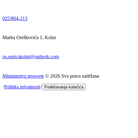
025/804-213
Marka Oreškovića 1, Kolut
os.opricakolut@outlook.com
Ministarstvo prosvete
©
2026
Sva prava zadržana
·
Politika privatnosti
·
Podešavanja kolačića