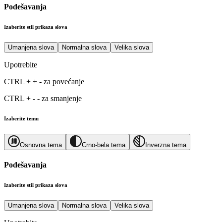
Podešavanja
Izaberite stil prikaza slova
Umanjena slova
Normalna slova
Velika slova
Upotrebite
CTRL
+
+
-
za povećanje
CTRL
+
-
-
za smanjenje
Izaberite temu
Osnovna tema
Crno-bela tema
Inverzna tema
Podešavanja
Izaberite stil prikaza slova
Umanjena slova
Normalna slova
Velika slova