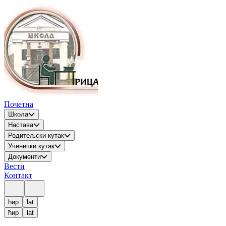
Почетна
Школа
Настава
Родитељски кутак
Ученички кутак
Документи
Вести
Контакт
ћир
lat
ћир
lat