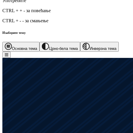
Употребите
CTRL
+
+
-
за повећање
CTRL
+
-
-
за смањење
Изаберите тему
Основна тема
Црно-бела тема
Инверзна тема