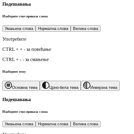
Подешавања
Изаберите стил приказа слова
Умањена слова
Нормална слова
Велика слова
Употребите
CTRL
+
+
-
за повећање
CTRL
+
-
-
за смањење
Изаберите тему
Основна тема
Црно-бела тема
Инверзна тема
Подешавања
Изаберите стил приказа слова
Умањена слова
Нормална слова
Велика слова