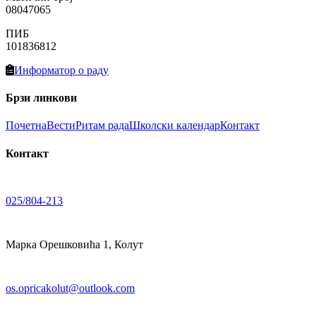
08047065
ПИБ
101836812
Информатор о раду
Брзи линкови
Почетна
Вести
Ритам рада
Школски календар
Контакт
Контакт
025/804-213
Марка Орешковића 1, Колут
os.opricakolut@outlook.com