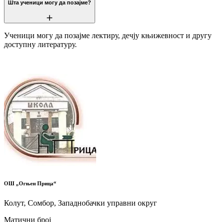
Шта ученици могу да позајме?
Ученици могу да позајме лектиру, дечју књижевност и другу
доступну литературу.
ОШ „Огњен Прица“
Колут, Сомбор, Западнобачки управни округ
Матични број