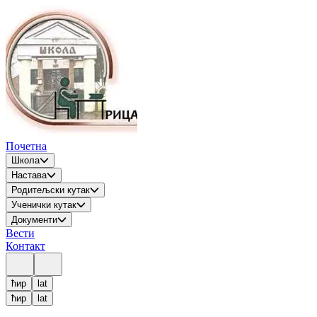
Почетна
Школа
Настава
Родитељски кутак
Ученички кутак
Документи
Вести
Контакт
ћир
lat
ћир
lat