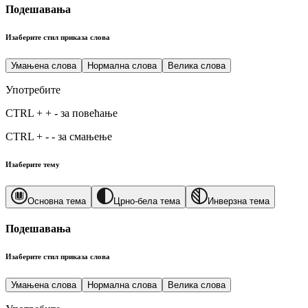
Подешавања
Изаберите стил приказа слова
Умањена слова
Нормална слова
Велика слова
Употребите
CTRL
+
+
-
за повећање
CTRL
+
-
-
за смањење
Изаберите тему
Основна тема
Црно-бела тема
Инверзна тема
Подешавања
Изаберите стил приказа слова
Умањена слова
Нормална слова
Велика слова