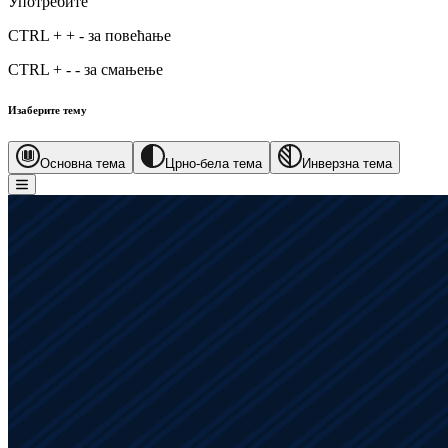
Употребите
CTRL
+
+
-
за повећање
CTRL
+
-
-
за смањење
Изаберите тему
Основна тема
Црно-бела тема
Инверзна тема