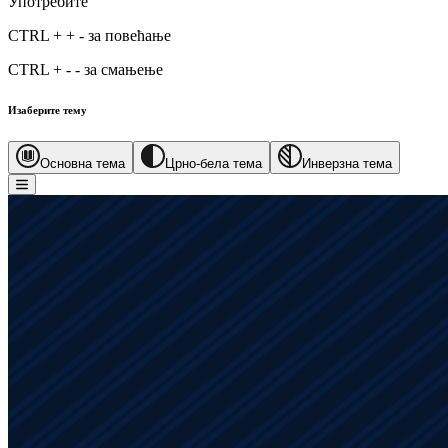
Употребите
CTRL
+
+
-
за повећање
CTRL
+
-
-
за смањење
Изаберите тему
Основна тема
Црно-бела тема
Инверзна тема