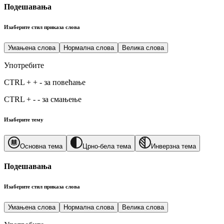
Подешавања
Изаберите стил приказа слова
Умањена слова
Нормална слова
Велика слова
Употребите
CTRL
+
+
-
за повећање
CTRL
+
-
-
за смањење
Изаберите тему
Основна тема
Црно-бела тема
Инверзна тема
Подешавања
Изаберите стил приказа слова
Умањена слова
Нормална слова
Велика слова