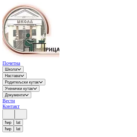
Почетна
Школа
Настава
Родитељски кутак
Ученички кутак
Документи
Вести
Контакт
ћир
lat
ћир
lat