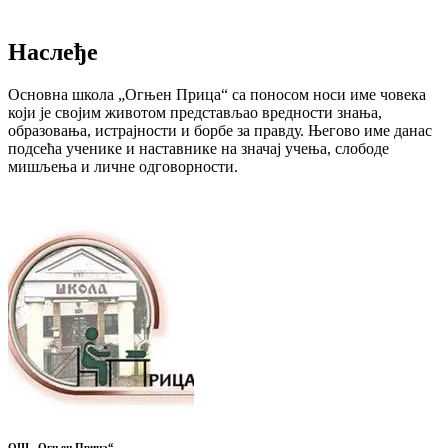
Наслеђе
Основна школа „Огњен Прица“ са поносом носи име човека
који је својим животом представљао вредности знања,
образовања, истрајности и борбе за правду. Његово име данас
подсећа ученике и наставнике на значај учења, слободе
мишљења и личне одговорности.
ОШ „Огњен Прица“