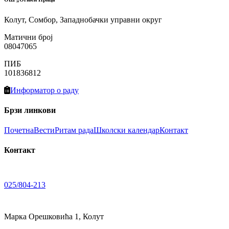
Колут, Сомбор, Западнобачки управни округ
Матични број
08047065
ПИБ
101836812
Информатор о раду
Брзи линкови
Почетна
Вести
Ритам рада
Школски календар
Контакт
Контакт
025/804-213
Марка Орешковића 1, Колут