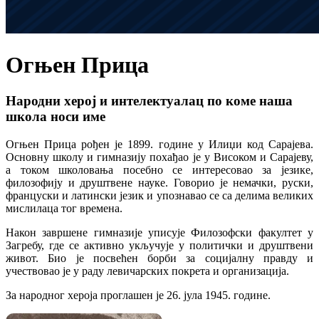
Огњен Прица
Народни херој и интелектуалац по коме наша
школа носи име
Огњен Прица рођен је 1899. године у Илиџи код Сарајева.
Основну школу и гимназију похађао је у Високом и Сарајеву,
а током школовања посебно се интересовао за језике,
филозофију и друштвене науке. Говорио је немачки, руски,
француски и латински језик и упознавао се са делима великих
мислилаца тог времена.
Након завршене гимназије уписује Филозофски факултет у
Загребу, где се активно укључује у политички и друштвени
живот. Био је посвећен борби за социјалну правду и
учествовао је у раду левичарских покрета и организација.
За народног хероја проглашен је 26. јула 1945. године.