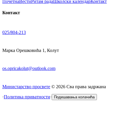
Почетна
Вести
Ритам рада
Школски календар
Контакт
Контакт
025/804-213
Марка Орешковића 1, Колут
os.opricakolut@outlook.com
Министарство просвете
©
2026
Сва права задржана
·
Политика приватности
·
Подешавања колачића