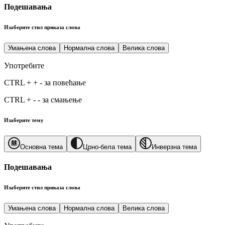
Подешавања
Изаберите стил приказа слова
Умањена слова
Нормална слова
Велика слова
Употребите
CTRL
+
+
-
за повећање
CTRL
+
-
-
за смањење
Изаберите тему
Основна тема
Црно-бела тема
Инверзна тема
Подешавања
Изаберите стил приказа слова
Умањена слова
Нормална слова
Велика слова