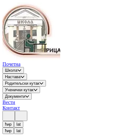
Почетна
Школа
Настава
Родитељски кутак
Ученички кутак
Документи
Вести
Контакт
ћир
lat
ћир
lat