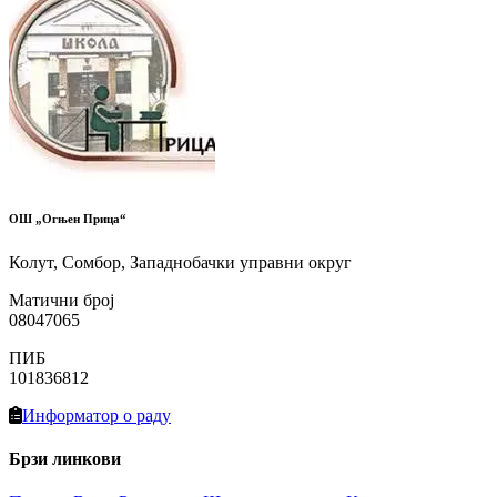
ОШ „Огњен Прица“
Колут, Сомбор, Западнобачки управни округ
Матични број
08047065
ПИБ
101836812
Информатор о раду
Брзи линкови