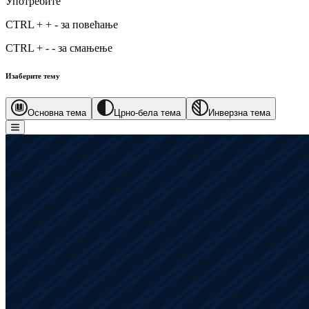
Употребите
CTRL
+
+
-
за повећање
CTRL
+
-
-
за смањење
Изаберите тему
Основна тема
Црно-бела тема
Инверзна тема