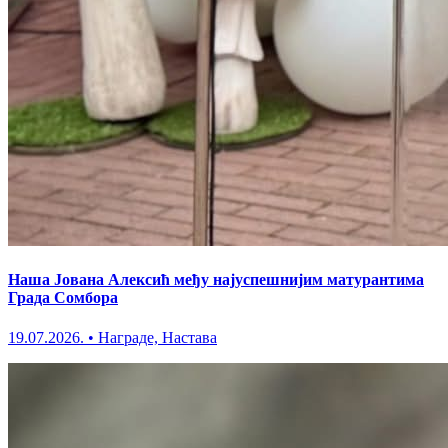
Наша Јована Алексић међу најуспешнијим матурантима
Града Сомбора
19.07.2026.
•
Награде, Настава