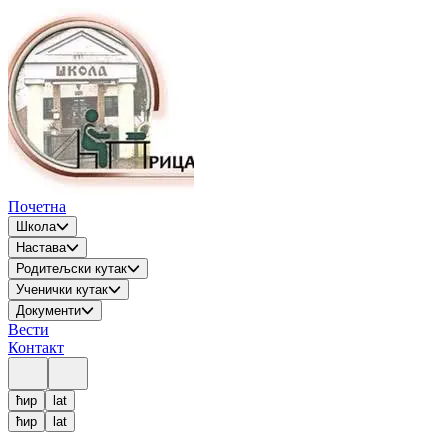
Почетна
Школа
Настава
Родитељски кутак
Ученички кутак
Документи
Вести
Контакт
ћир
lat
ћир
lat