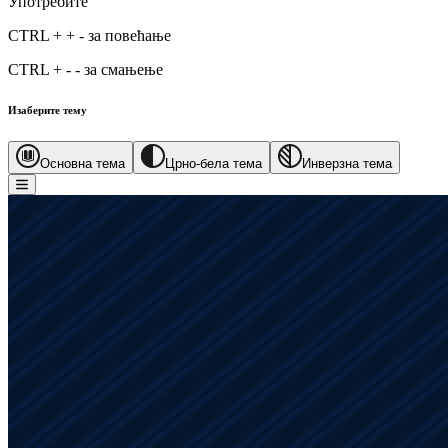
Употребите
CTRL
+
+
-
за повећање
CTRL
+
-
-
за смањење
Изаберите тему
Основна тема
Црно-бела тема
Инверзна тема