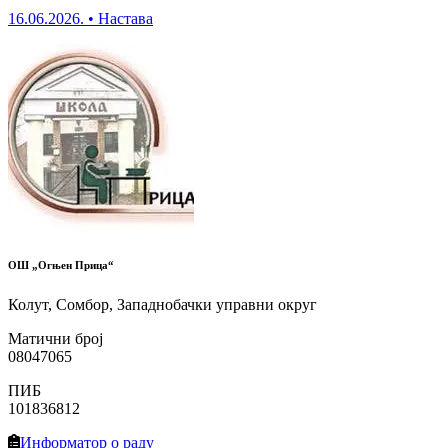
16.06.2026.
•
Настава
ОШ „Огњен Прица“
Колут, Сомбор, Западнобачки управни округ
Матични број
08047065
ПИБ
101836812
Информатор о раду