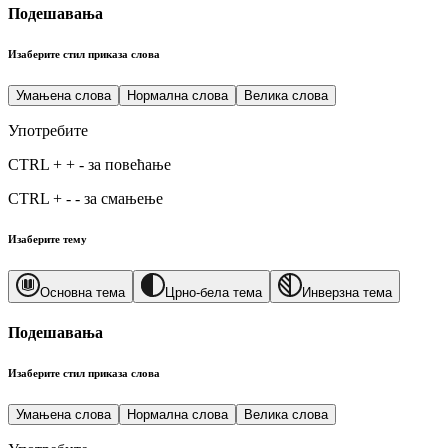
Подешавања
Изаберите стил приказа слова
Умањена слова
Нормална слова
Велика слова
Употребите
CTRL
+
+
-
за повећање
CTRL
+
-
-
за смањење
Изаберите тему
Основна тема
Црно-бела тема
Инверзна тема
Подешавања
Изаберите стил приказа слова
Умањена слова
Нормална слова
Велика слова