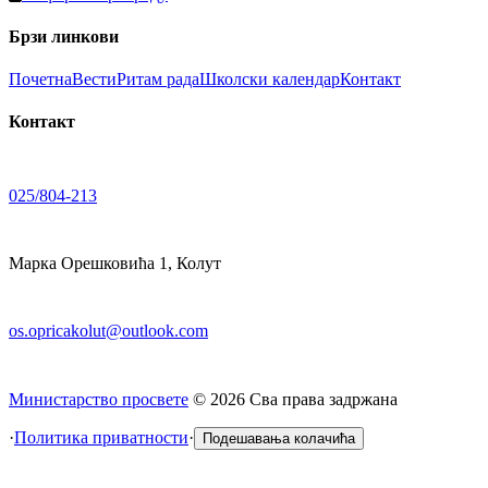
Брзи линкови
Почетна
Вести
Ритам рада
Школски календар
Контакт
Контакт
025/804-213
Марка Орешковића 1, Колут
os.opricakolut@outlook.com
Министарство просвете
©
2026
Сва права задржана
·
Политика приватности
·
Подешавања колачића