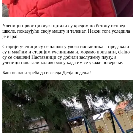
Ученици првог циклуса цртали су кредом по бетону испред
школе, показујући своју машту и таленат. Након тога уследила
је игра!
Старији ученици су се нашли у улози наставника – предавали
су и млађим и старијим ученицима и, морамо признати, сјајно
су се снашли! Наставници су добили заслужену паузу, а
ученици показали колико могу када им се укаже поверење.
Баш овако и треба да изгледа Дечја недеља!