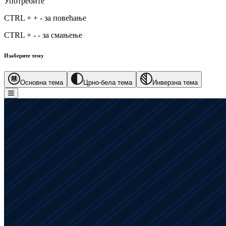
Употребите
CTRL
+
+
-
за повећање
CTRL
+
-
-
за смањење
Изаберите тему
Основна тема
Црно-бела тема
Инверзна тема