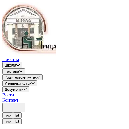
Почетна
Школа
Настава
Родитељски кутак
Ученички кутак
Документи
Вести
Контакт
ћир
lat
ћир
lat