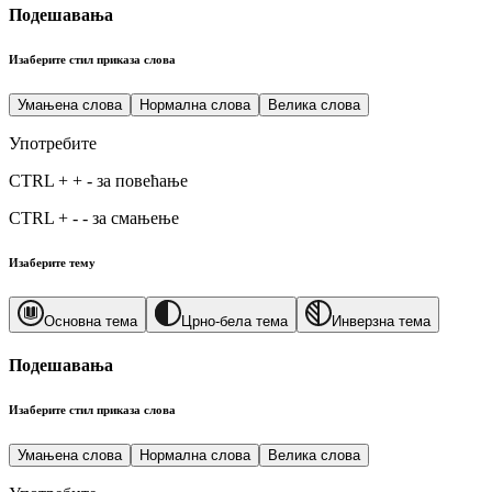
Подешавања
Изаберите стил приказа слова
Умањена слова
Нормална слова
Велика слова
Употребите
CTRL
+
+
-
за повећање
CTRL
+
-
-
за смањење
Изаберите тему
Основна тема
Црно-бела тема
Инверзна тема
Подешавања
Изаберите стил приказа слова
Умањена слова
Нормална слова
Велика слова