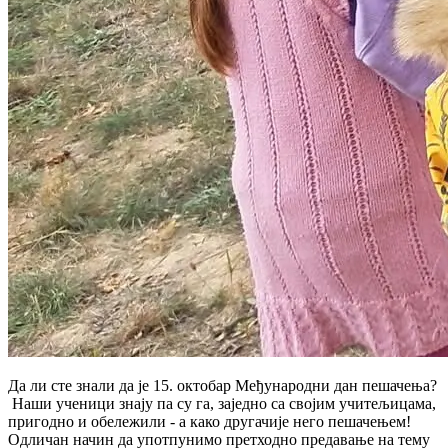
Да ли сте знали да је 15. октобар Међународни дан пешачења?
Наши ученици знају па су га, заједно са својим учитељицама,
пригодно и обележили - а како другачије него пешачењем!
Одличан начин да употпунимо претходно предавање на тему