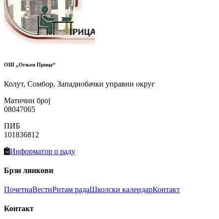
ОШ „Огњен Прица“
Колут, Сомбор, Западнобачки управни округ
Матични број
08047065
ПИБ
101836812
Информатор о раду
Брзи линкови
Почетна
Вести
Ритам рада
Школски календар
Контакт
Контакт