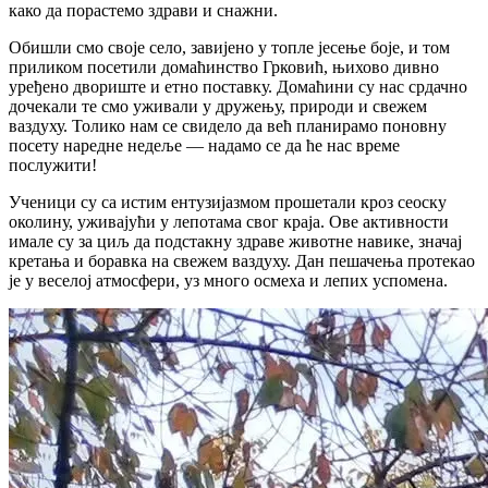
како да порастемо здрави и снажни.
Обишли смо своје село, завијено у топле јесење боје, и том
приликом посетили домаћинство Грковић, њихово дивно
уређено двориште и етно поставку. Домаћини су нас срдачно
дочекали те смо уживали у дружењу, природи и свежем
ваздуху. Толико нам се свидело да већ планирамо поновну
посету наредне недеље — надамо се да ће нас време
послужити!
Ученици су са истим ентузијазмом прошетали кроз сеоску
околину, уживајући у лепотама свог краја. Ове активности
имале су за циљ да подстакну здраве животне навике, значај
кретања и боравка на свежем ваздуху. Дан пешачења протекао
је у веселој атмосфери, уз много осмеха и лепих успомена.