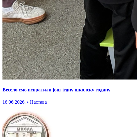
Весело смо испратили још једну школску годину
16.06.2026.
•
Настава