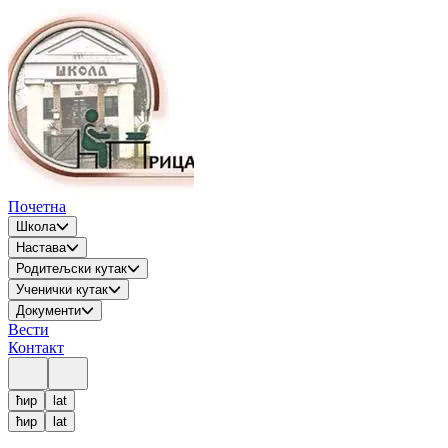
Почетна
Школа
Настава
Родитељски кутак
Ученички кутак
Документи
Вести
Контакт
ћир
lat
ћир
lat