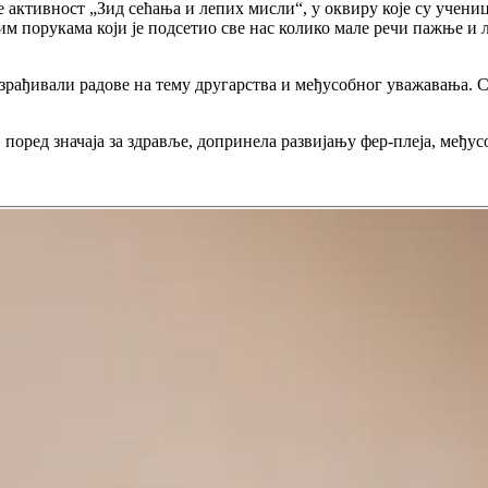
е активност „Зид сећања и лепих мисли“, у оквиру које су учен
м порукама који је подсетио све нас колико мале речи пажње и л
зрађивали радове на тему другарства и међусобног уважавања. С
је, поред значаја за здравље, допринела развијању фер-плеја, ме