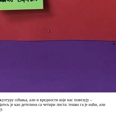
културу сећања, али и вредности које нас повезују –
ељ је као детелина са четири листа: тешко га је наћи, али
у.