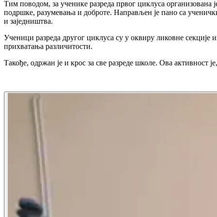
Тим поводом, за ученике разреда првог циклуса организована ј
подршке, разумевања и доброте. Направљен је пано са ученички
и заједништва.
Ученици разреда другог циклуса су у оквиру ликовне секције и
прихватања различитости.
Такође, одржан је и крос за све разреде школе. Ова активност 