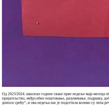
Од 2023/2024. школске године сваке прве недеље маја месеца 
пријатељство, међусобно поштовање, разумевање, подршку, добро
доноси срећу“, и ова недеља нас је подсетила колико су лепа ре