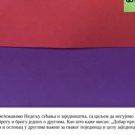
обележавамо
Недељу сећања и заједништва
, са циљем да негујемо 
ту и бригу једних о другима. Као што каже мисао: „Добар пријат
ч и ослонац у другима важни за сваког појединца и целу заједниц