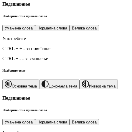
Подешавања
Изаберите стил приказа слова
Умањена слова
Нормална слова
Велика слова
Употребите
CTRL
+
+
-
за повећање
CTRL
+
-
-
за смањење
Изаберите тему
Основна тема
Црно-бела тема
Инверзна тема
Подешавања
Изаберите стил приказа слова
Умањена слова
Нормална слова
Велика слова