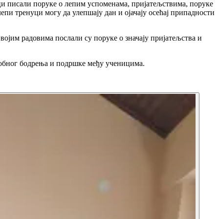
ици писали поруке о лепим успоменама, пријатељствима, поруке
епи тренуци могу да улепшају дан и ојачају осећај припадности
војим радовима послали су поруке о значају пријатељства и
ђусобног бодрења и подршке међу ученицима.