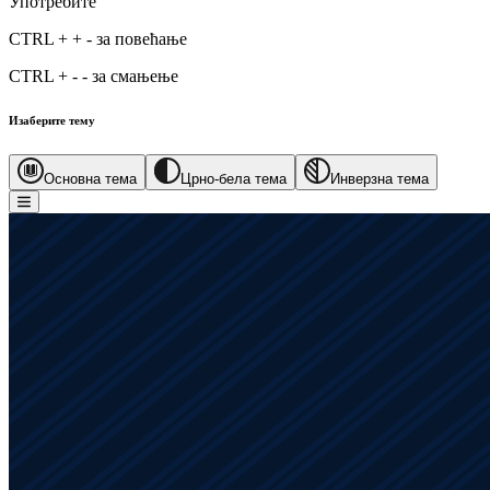
Употребите
CTRL
+
+
-
за повећање
CTRL
+
-
-
за смањење
Изаберите тему
Основна тема
Црно-бела тема
Инверзна тема