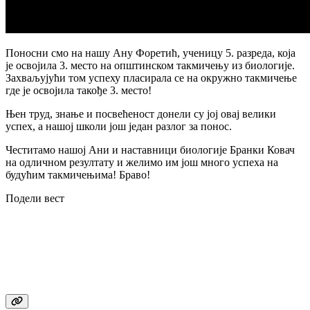
Поносни смо на нашу Ану Форетић, ученицу 5. разреда, која
је освојила 3. место на општинском такмичењу из биологије.
Захваљујући том успеху пласирала се на окружно такмичење
где је освојила такође 3. место!
Њен труд, знање и посвећеност донели су јој овај велики
успех, а нашој школи још један разлог за понос.
Честитамо нашој Ани и наставници биологије Бранки Ковач
на одличном резултату и желимо им још много успеха на
будућим такмичењима! Браво!
Подели вест