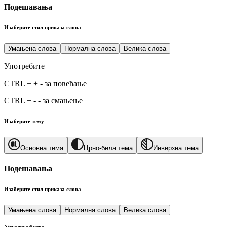
Подешавања
Изаберите стил приказа слова
Умањена слова
Нормална слова
Велика слова
Употребите
CTRL
+
+
-
за повећање
CTRL
+
-
-
за смањење
Изаберите тему
Основна тема
Црно-бела тема
Инверзна тема
Подешавања
Изаберите стил приказа слова
Умањена слова
Нормална слова
Велика слова