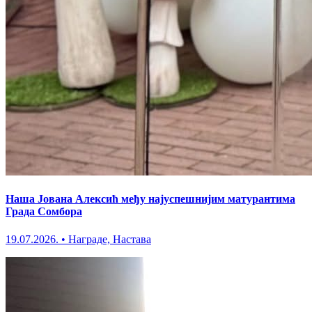
Наша Јована Алексић међу најуспешнијим матурантима
Града Сомбора
19.07.2026.
•
Награде, Настава