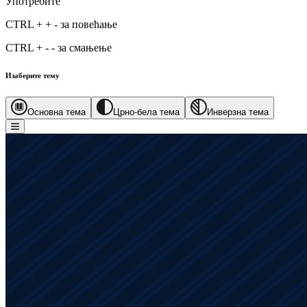
Употребите
CTRL
+
+
-
за повећање
CTRL
+
-
-
за смањење
Изаберите тему
Основна тема
Црно-бела тема
Инверзна тема