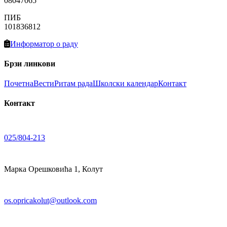
08047065
ПИБ
101836812
Информатор о раду
Брзи линкови
Почетна
Вести
Ритам рада
Школски календар
Контакт
Контакт
025/804-213
Марка Орешковића 1, Колут
os.opricakolut@outlook.com