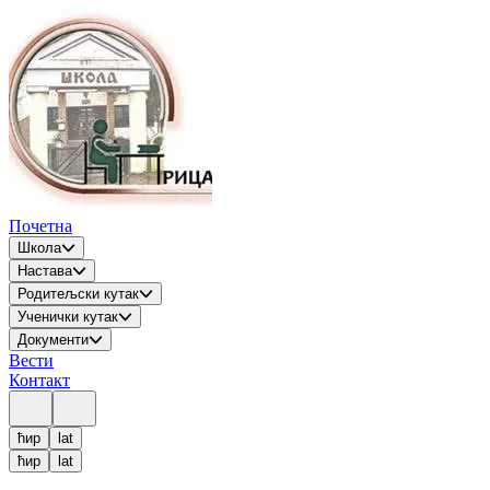
Почетна
Школа
Настава
Родитељски кутак
Ученички кутак
Документи
Вести
Контакт
ћир
lat
ћир
lat