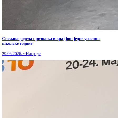
Свечана додела признања и крај још једне успешне
школске године
29.06.2026.
•
Награде