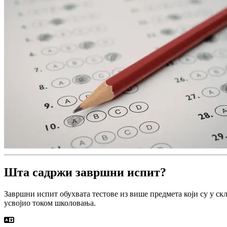
Шта садржи завршни испит?
Завршни испит обухвата тестове из више предмета који су у ск
усвојио током школовања.