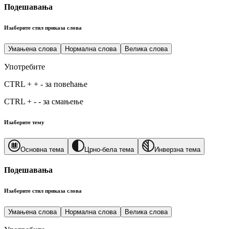
Подешавања
Изаберите стил приказа слова
Умањена слова
Нормална слова
Велика слова
Употребите
CTRL
+
+
-
за повећање
CTRL
+
-
-
за смањење
Изаберите тему
Основна тема
Црно-бела тема
Инверзна тема
Подешавања
Изаберите стил приказа слова
Умањена слова
Нормална слова
Велика слова