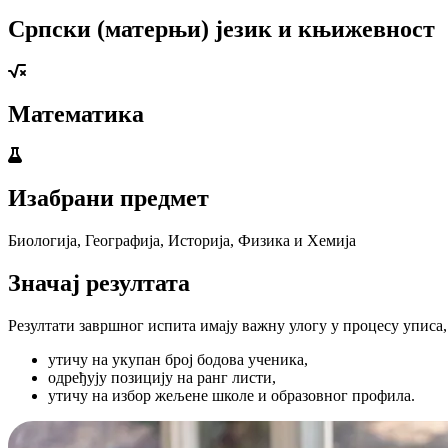
Српски (матерњи) језик и књижевност
Математика
Изабрани предмет
Биологија, Географија, Историја, Физика и Хемија
Значај резултата
Резултати завршног испита имају важну улогу у процесу уписа, 
утичу на укупан број бодова ученика,
одређују позицију на ранг листи,
утичу на избор жељене школе и образовног профила.