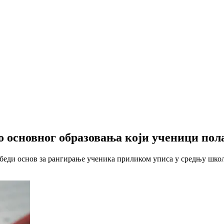
 основног образовања који ученици пола
езбеди основ за рангирање ученика приликом уписа у средњу школ