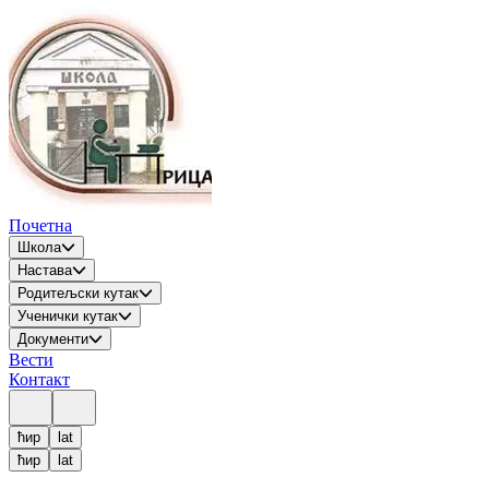
Почетна
Школа
Настава
Родитељски кутак
Ученички кутак
Документи
Вести
Контакт
ћир
lat
ћир
lat