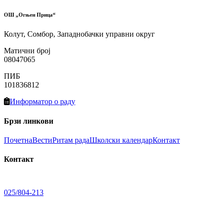
ОШ „Огњен Прица“
Колут, Сомбор, Западнобачки управни округ
Матични број
08047065
ПИБ
101836812
Информатор о раду
Брзи линкови
Почетна
Вести
Ритам рада
Школски календар
Контакт
Контакт
025/804-213