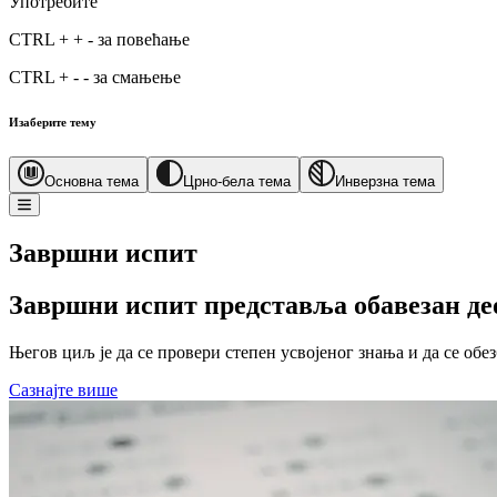
Употребите
CTRL
+
+
-
за повећање
CTRL
+
-
-
за смањење
Изаберите тему
Основна тема
Црно-бела тема
Инверзна тема
Завршни испит
Завршни испит представља обавезан део
Његов циљ је да се провери степен усвојеног знања и да се об
Сазнајте више