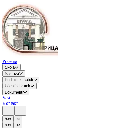
Početna
Škola
Nastava
Roditeljski kutak
Učenički kutak
Dokumenti
Vesti
Kontakt
ћир
lat
ћир
lat