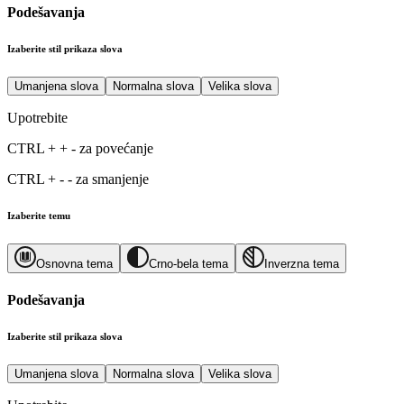
Podešavanja
Izaberite stil prikaza slova
Umanjena slova
Normalna slova
Velika slova
Upotrebite
CTRL
+
+
-
za povećanje
CTRL
+
-
-
za smanjenje
Izaberite temu
Osnovna tema
Crno-bela tema
Inverzna tema
Podešavanja
Izaberite stil prikaza slova
Umanjena slova
Normalna slova
Velika slova