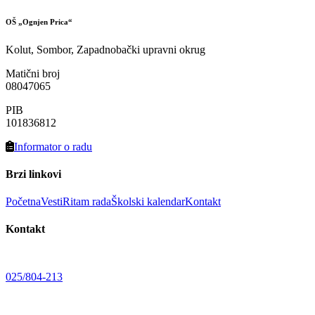
OŠ „Ognjen Prica“
Kolut, Sombor, Zapadnobački upravni okrug
Matični broj
08047065
PIB
101836812
Informator o radu
Brzi linkovi
Početna
Vesti
Ritam rada
Školski kalendar
Kontakt
Kontakt
025/804-213