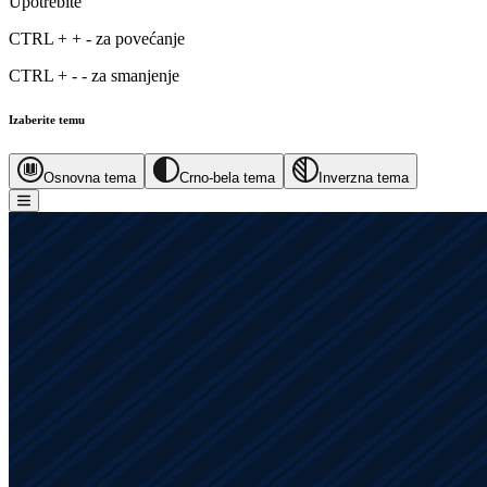
Upotrebite
CTRL
+
+
-
za povećanje
CTRL
+
-
-
za smanjenje
Izaberite temu
Osnovna tema
Crno-bela tema
Inverzna tema