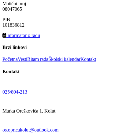
Matični broj
08047065
PIB
101836812
Informator o radu
Brzi linkovi
Početna
Vesti
Ritam rada
Školski kalendar
Kontakt
Kontakt
025/804-213
Marka Oreškovića 1, Kolut
os.opricakolut@outlook.com