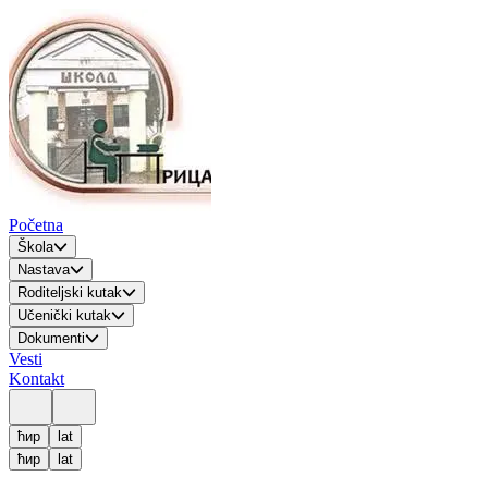
Početna
Škola
Nastava
Roditeljski kutak
Učenički kutak
Dokumenti
Vesti
Kontakt
ћир
lat
ћир
lat