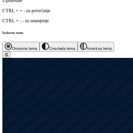
Upotrebite
CTRL
+
+
-
za povećanje
CTRL
+
-
-
za smanjenje
Izaberite temu
Osnovna tema
Crno-bela tema
Inverzna tema