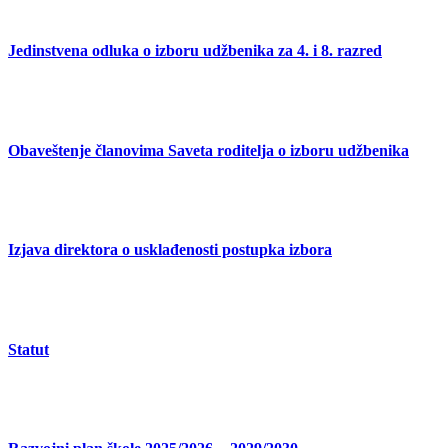
Jedinstvena odluka o izboru udžbenika za 4. i 8. razred
Obaveštenje članovima Saveta roditelja o izboru udžbenika
Izjava direktora o usklađenosti postupka izbora
Statut