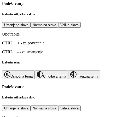
Podešavanja
Izaberite stil prikaza slova
Umanjena slova
Normalna slova
Velika slova
Upotrebite
CTRL
+
+
-
za povećanje
CTRL
+
-
-
za smanjenje
Izaberite temu
Osnovna tema
Crno-bela tema
Inverzna tema
Podešavanja
Izaberite stil prikaza slova
Umanjena slova
Normalna slova
Velika slova