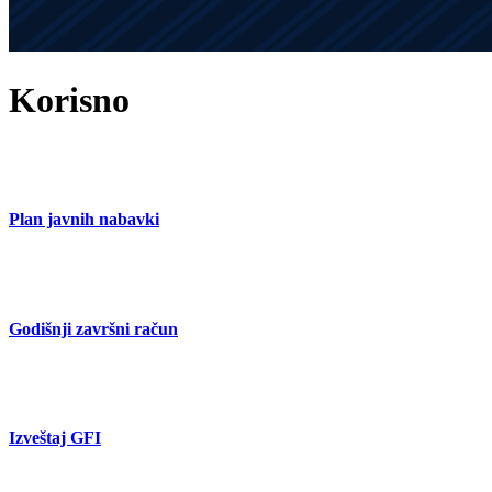
Korisno
Plan javnih nabavki
Godišnji završni račun
Izveštaj GFI